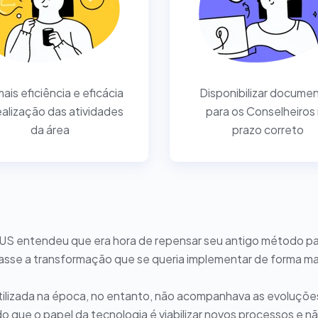
mais eficiência e eficácia
Disponibilizar docume
ealização das atividades
para os Conselheiros
da área
prazo correto
US entendeu que era hora de repensar seu antigo método p
sse a transformação que se queria implementar de forma mais
tilizada na época, no entanto, não acompanhava as evoluçõ
 que o papel da tecnologia é viabilizar novos processos e nã