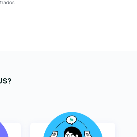
strados.
US?