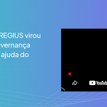
REGIUS virou
overnança
 ajuda do