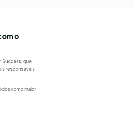
com o
r Success, que
ais responsáveis
ícios como maior