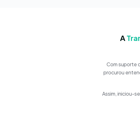
A
Tra
Com suporte d
procurou entend
Assim, iniciou-